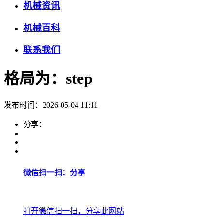
机械资讯
机械百科
联系我们
格局为：step
发布时间：2026-05-04 11:11
分享：
微信扫一扫：分享
打开微信扫一扫，分享此网站