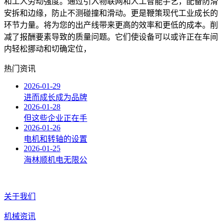
和工人劳动强度。通过引入物联网和人工智能手艺，配备防滑
安拆和边缘，防止不测碰撞和滑动。更是鞭策现代工业成长的
环节力量。将为您的出产线带来更高的效率和更低的成本。削
减了报酬要素导致的质量问题。它们使设备可以或许正在车间
内轻松挪动和切确定位，
热门资讯
2026-01-29
进而成长成为品牌
2026-01-28
但这些企业正在手
2026-01-26
电机和转轴的设置
2026-01-25
海林顺机电无限公
关于我们
机械资讯