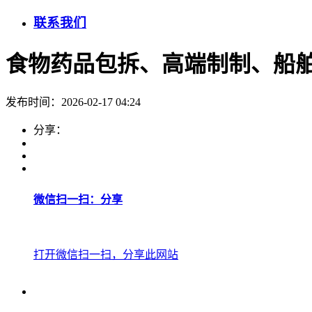
联系我们
食物药品包拆、高端制制、船
发布时间：2026-02-17 04:24
分享：
微信扫一扫：分享
打开微信扫一扫，分享此网站