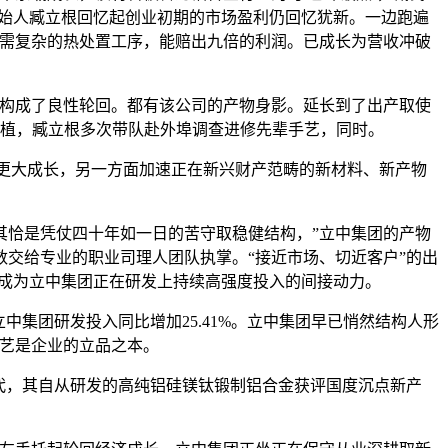
创始人臧立根回忆起创业初期的市场盈利仍回忆犹新。一边跑遍
无需复杂的热处置工序，能赔出九倍的利润。已成长为营收冲破
构成了良性轮回。都有该公司的产物身影。延长到了出产取使
扶植，臧立根多次带队赴外埠调查进修先辈手艺，同时。
更大成长，另一方面加速正在新兴财产范畴的新材料、新产物
恰是凭仗四十年如一日的苦守取稳健结构，”立中集团的产物
交给专业的职业司理人团队执掌。“接近市场、切近客户”的出
颈成为立中集团正在研发上持续高强度投入的间接动力。
集团研发投入同比增加25.41%。立中集团早已悄然结构人形
手艺是企业的立品之本。
代，其自从研发的高纯铝硅镁钛锻制铝合金获评国度沉点新产