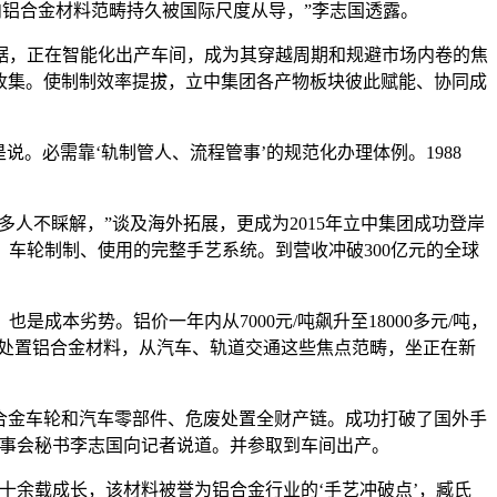
铝合金材料范畴持久被国际尺度从导，”李志国透露。
据，正在智能化出产车间，成为其穿越周期和规避市场内卷的焦
链收集。使制制效率提拔，立中集团各产物板块彼此赋能、协同成
必需靠‘轨制管人、流程管事’的规范化办理体例。1988
人不睬解，”谈及海外拓展，更成为2015年立中集团成功登岸
车轮制制、使用的完整手艺系统。到营收冲破300亿元的全球
劣势。铝价一年内从7000元/吨飙升至18000多元/吨，
热处置铝合金材料，从汽车、轨道交通这些焦点范畴，坐正在新
合金车轮和汽车零部件、危废处置全财产链。成功打破了国外手
董事会秘书李志国向记者说道。并参取到车间出产。
余载成长，该材料被誉为铝合金行业的‘手艺冲破点’，臧氏