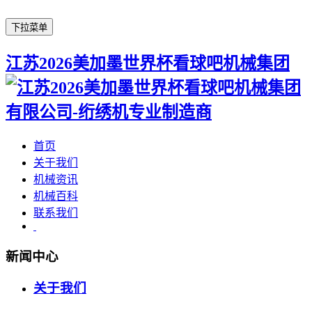
下拉菜单
江苏2026美加墨世界杯看球吧机械集团
首页
关于我们
机械资讯
机械百科
联系我们
新闻中心
关于我们