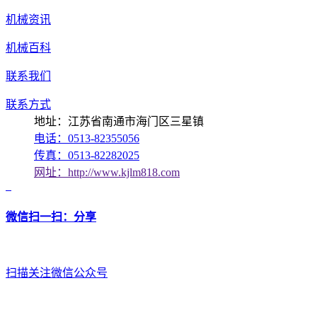
机械资讯
机械百科
联系我们
联系方式
地址：江苏省南通市海门区三星镇
电话：0513-82355056
传真：0513-82282025
网址：http://www.kjlm818.com
微信扫一扫：分享
扫描关注微信公众号