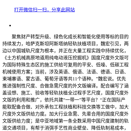
打开微信扫一扫，分享此网站
聚焦财产转型升级、绿色化成长和智能化使用等标的目的
持续发力，哈萨克斯坦阿斯塔纳轻轨扶植项目，魏宏引见，两
边以中国城轨尺度为根本，并正在大量工程实践中持续优化，
《土方机械高原地道用纯电动液压挖掘机》国度尺度外文版可
为国际特殊生态区的施工供给可复用的平安、低噪、低碳工程
机械使用方案；当前，涉及英语、俄语、法语、德语、日语、
柬埔寨语、蒙古语、葡萄牙语等共11个语种。”魏宏说。优先
推进强制性尺度、合做急需尺度的外文版编译。配合编写了涵
盖设想、施工、验收等轻轨扶植全过程手艺尺度，国度尺度外
文版的利用和推广，依托共建“一带一”等平台？“正在国际产
能取配备合做、对外承包工程扶植和科技交换等工做中，加大
尺度外文版供给力度。加大行业急需、先辈合用的国度尺度外
文版供给力度；是中亚地域第一条全数采用中国尺度建制的轨
道交通项目，有帮于消弭手艺性商业壁垒、降低轨制易成本，