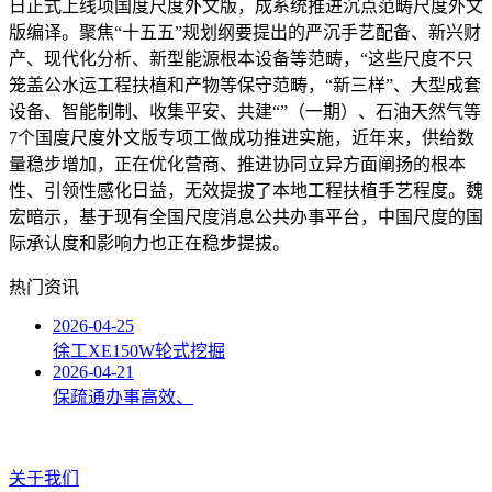
日正式上线项国度尺度外文版，成系统推进沉点范畴尺度外文
版编译。聚焦“十五五”规划纲要提出的严沉手艺配备、新兴财
产、现代化分析、新型能源根本设备等范畴，“这些尺度不只
笼盖公水运工程扶植和产物等保守范畴，“新三样”、大型成套
设备、智能制制、收集平安、共建“”（一期）、石油天然气等
7个国度尺度外文版专项工做成功推进实施，近年来，供给数
量稳步增加，正在优化营商、推进协同立异方面阐扬的根本
性、引领性感化日益，无效提拔了本地工程扶植手艺程度。魏
宏暗示，基于现有全国尺度消息公共办事平台，中国尺度的国
际承认度和影响力也正在稳步提拔。
热门资讯
2026-04-25
徐工XE150W轮式挖掘
2026-04-21
保疏通办事高效、
关于我们