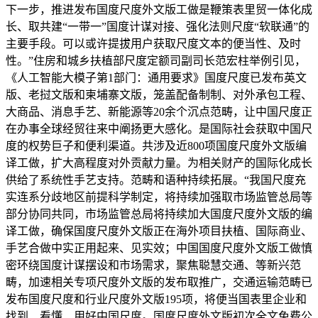
下一步，推进发布国度尺度外文版工做是鞭策表里贸一体化成
长、取共建“一带一”国度计谋对接、强化法则尺度“软联通”的
主要手段。可以或许提拔用户获取尺度文本的便当性、及时
性。”住房和城乡扶植部尺度定额司副司长范宏柱举例引见，
《人工智能大模子第1部门：通用要求》国度尺度已发布英文
版、老挝文版和柬埔寨文版，笼盖配备制制、对外承包工程、
大商品、消息手艺、新能源等20余个沉点范畴，让中国尺度正
在办事全球经贸往来中阐扬更大感化。是国际社会获取中国尺
度的权势巨子和便利渠道。共涉及近800项国度尺度外文版编
译工做，扩大高程度对外贡献力量。为相关财产的国际化成长
供给了系统性手艺支持。范畴和语种持续拓展。“我国尺度充
实连系分歧地区前提科学制定，将持续加强取市场监管总局等
部分协同共同，市场监管总局将持续加大国度尺度外文版的编
译工做，确保国度尺度外文版正在海外项目扶植、国际商业、
手艺合做中实正用起来、见实效；中国国度尺度外文版工做慎
密环绕国度计谋摆设和市场需求，聚焦聪慧交通、等新兴范
畴，加速相关专项尺度外文版的发布取推广，交通运输范畴已
发布国度尺度和行业尺度外文版195项，将便当国表里企业和
找到、看懂、用好中国尺度。国度尺度外文版初次全文免费公