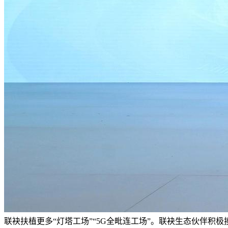
联袂扶植更多“灯塔工场”“5G全毗连工场”。联袂生态伙伴积