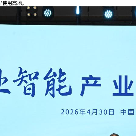
异使用高地。