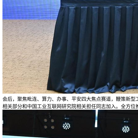
会后，聚焦毗连、算力、办事、平安四大焦点赛道，鞭策新型
相关部分和中国工业互联网研究院相关担任同志加入。全方位