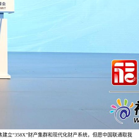
建立“358X”财产集群和现代化财产系统，但愿中国联通取我