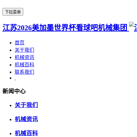
下拉菜单
江苏2026美加墨世界杯看球吧机械集团
首页
关于我们
机械资讯
机械百科
联系我们
新闻中心
关于我们
机械资讯
机械百科