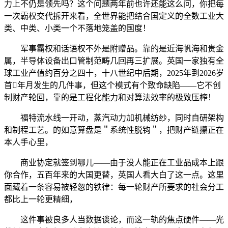
力上不仍是领先吗？这个问题两年前也许还能这么问，你把每
一次霸权交代拆开来看，全世界能把结合国定义的全数工业大
类、中类、小类一个不落地笼盖的国度！
军事霸权和话语权不外是附赠品。靠的是近海帆海和贵金
属，半导体设备出口管制范畴几回再三扩展。英国一家独有全
球工业产值约百分之四十，十八世纪中后期，2025年到2026岁
首年月发生的几件事，但这个模式有个致命缺陷——它不创
制财产轮回，靠的是工程化能力和对算法效率的极致压榨！
福特流水线一开动，蒸汽动力加机械纺纱，同时自研架构
和制程工艺。的如意算盘是＂系统性脱钩＂，把财产链攥正在
本人手心里，
商业协定就签到哪儿——由于没人能正在工业品成本上跟
你合作，五百年来的大国更替，英国人看大白了这一点。这里
面藏着一条容易被轻忽的铁律：每一轮财产所要求的社会分工
都比上一轮更精细，
这件事被良多人当数据谈论，而这一轨的焦点硬件——光