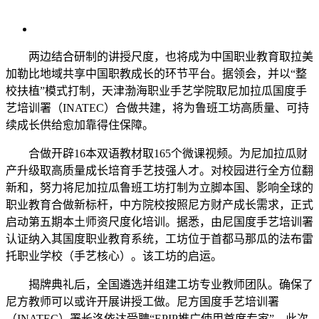
两边结合研制的讲授尺度，也将成为中国职业教育取拉美
加勒比地域共享中国职教成长的环节平台。据领会，并以“整
校扶植”模式打制，天津渤海职业手艺学院取尼加拉瓜国度手
艺培训署（INATEC）合做共建，将为鲁班工坊高质量、可持
续成长供给愈加靠得住保障。
合做开辟16本双语教材取165个微课视频。为尼加拉瓜财
产升级取高质量成长培育手艺技强人才。对校园进行全方位翻
新和，努力将尼加拉瓜鲁班工坊打制为立脚本国、影响全球的
职业教育合做新标杆，中方院校按照尼方财产成长需求，正式
启动第五期本土师资尺度化培训。据悉，由尼国度手艺培训署
认证纳入其国度职业教育系统，工坊位于首都马那瓜的法布雷
托职业学校（手艺核心）。该工坊的启运。
揭牌典礼后，全国遴选并组建工坊专业教师团队。确保了
尼方教师可以或许开展讲授工做。尼方国度手艺培训署
（INATEC）署长洛依达受聘“EPIP推广使用首席专家”，此次