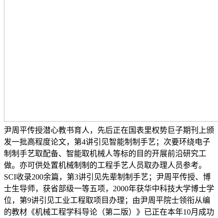
尹周平传授潜心教书育人，先后正在国表里权势巨子期刊上颁
发一批高程度论文，第4讲引见智能制制手艺；次要环绕电子
制制手艺取配备、智能取机械人等标的目的开展前沿研究工
做。亦可供处置机械制制的工程手艺人员取办理人员参考。
SCI收录200余篇，第3讲引见先辈制制手艺；尹周平传授、博
士生导师，获省部级一等五项，2000年获华中科技大学博士学
位，第9讲引见工业工程取项目办理；由尹周平院士领衔从编
的教材《机械工程学科导论（第二版）》已正在本年10月成功