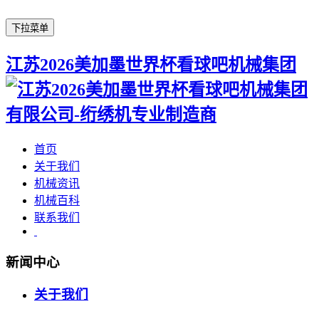
下拉菜单
江苏2026美加墨世界杯看球吧机械集团
首页
关于我们
机械资讯
机械百科
联系我们
新闻中心
关于我们