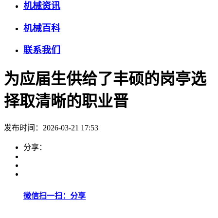
机械资讯
机械百科
联系我们
为应届生供给了丰硕的岗亭选
择取清晰的职业晋
发布时间：2026-03-21 17:53
分享：
微信扫一扫：分享