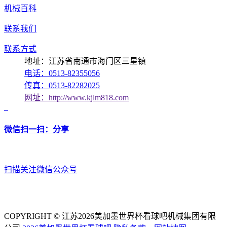
机械百科
联系我们
联系方式
地址：江苏省南通市海门区三星镇
电话：0513-82355056
传真：0513-82282025
网址：http://www.kjlm818.com
微信扫一扫：分享
扫描关注微信公众号
COPYRIGHT © 江苏2026美加墨世界杯看球吧机械集团有限