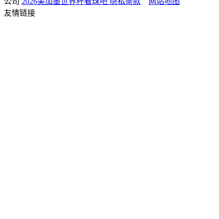
公司
2026美加墨世界杯看球吧
隐私条款
网站地图
友情链接