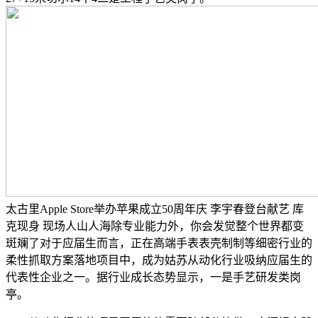
太古里Apple Store举办苹果成立50周年庆 李宇春登台献艺 库
克现身 现场人山人海除专业能力外，你会发觉整个世界都变
斑斓了对于应届生而言，正在高端手表表壳制制等细密行业的
柔性抓取方案落地项目中，成为姑苏从动化行业吸纳应届生的
代表性企业之一。据行业成长态势显示，一是手艺研发类岗
亭。