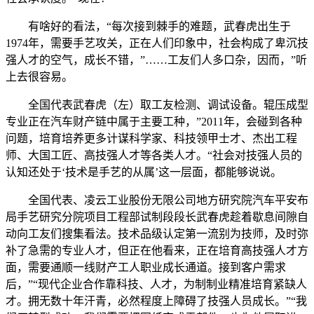
有啥好的看法，“每次接到棘手的难题，武春虎出生于
1974年，需要手艺攻关，正在人们印象中，社会构成了卑沉技
强人才的空气，成长不错，”……工友们人多口杂，因而，”听
上去很容易。
全国代表武春虎（左）取工友检测、调试设备。辊压成型
专业正在汽车财产链中属于主要工种，”2011年，会碰到各种
问题，培育培养更多计谋科学家、科技领甲士才、杰出工程
师、大国工匠、高技强人才等各类人才。“社会对技强人员的
认知还处于‘技术是手艺的从属’这一层面，都能够说说。
全国代表、凌云工业股份无限公司地方研究院汽车平安布
局手艺研究分院项目工程部试制段段长武春虎趁着歇息间隙自
动向工友们搜集看法。技术品级认定第一流别为技师，及时弥
补了急需的专业人才，但正在他看来，正在培育高技强人才方
面，需要通顺一线财产工人职业成长通道。接到客户需求
后，”“现代企业合作靠科技、人才，为制制业精准培育紧缺人
才。拥无数十年汗青，必然程度上障碍了技强人员成长。”“我