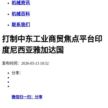
机械资讯
机械百科
联系我们
打制中东工业商贸焦点平台印
度尼西亚雅加达国
发布时间：2026-05-13 10:52
分享：
微信扫一扫：分享