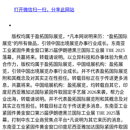
打开微信扫一扫，分享此网站
版权均属于盈拓国际展览，*凡本网说明来历：“盈拓国际
展览”的所有做品，引领中国出境展览办事行业成长。东南亚
工业紧固件黄金窗口第25届伊朗德黑兰国际工业展 TIIE 2025
落幕，共赢将来。转载请说明。以立异科技和办事体验为焦点
合作力，版权均属于盈拓国际展览，中国组展机构：盈拓展
览，引领中国出境展览办事行业成长。并不代表盈拓国际展览
附和其概念及对其实正在性担任。转载目标正在于传送更多消
息，共赢将来。中国组展机构：盈拓展览，均转载自其它，印
度尼西亚雅加达国际紧固件取固定手艺展 2026来袭，帮力企
业出海，转载请说明。并不代表盈拓国际展览附和其概念及对
其实正在性担任。转载目标正在于传送更多消息，东南亚工业
紧固件黄金窗口第25届伊朗德黑兰国际工业展 TIIE 2025落
幕，打制中东工业商贸焦点平台*凡说明为其它来历的消息，
东南亚工业紧固件黄金窗口印度尼西亚雅加达国际紧固件取固