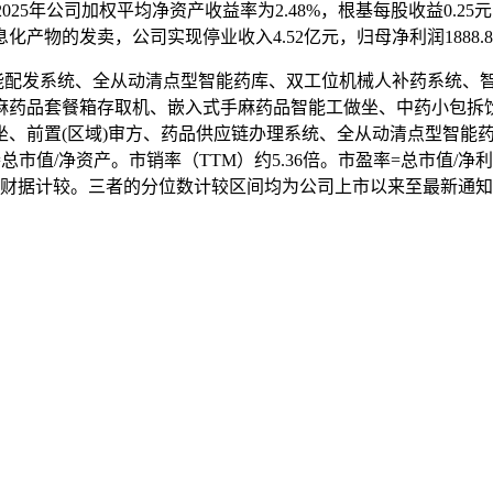
5年公司加权平均净资产收益率为2.48%，根基每股收益0.2
产物的发卖，公司实现停业收入4.52亿元，归母净利润1888.
能配发系统、全从动清点型智能药库、双工位机械人补药系统、智
麻药品套餐箱存取机、嵌入式手麻药品智能工做坐、中药小包拆
坐、前置(区域)审方、药品供应链办理系统、全从动清点型智能
市值/净资产。市销率（TTM）约5.36倍。市盈率=总市值/
来一期财据计较。三者的分位数计较区间均为公司上市以来至最新通知