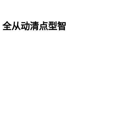
、全从动清点型智