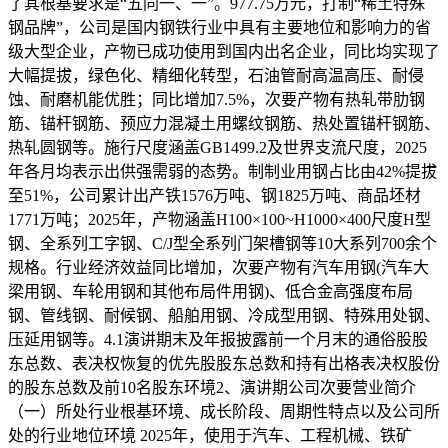
了其根基要求是“五同一、一”。977.75万元，打制“稀土特殊
钢品牌”，公司是国内钢铁行业中具有主要地位和影响力的省
级大型企业，产物已成功使用到国内出名企业，同比均实现了
大幅提拔，绿色化、精细化转型，石油管耐高温高压、耐侵
蚀、耐磨机能优胜；同比增加7.5%，次要产物有热轧带肋钢
筋、锚杆钢筋、预应力混凝土用螺纹钢筋、热处置锚杆钢筋、
热轧圆钢等。施行尺度涵盖GB1499.2及世界支流尺度，2025
年各月均表示出供强需弱的态势。制制业用钢占比由42%提拔
至51%，公司累计出产铁1576万吨、钢1825万吨、商品坯材
1771万吨；2025年，产物涵盖H100×100~H1000×400尺度H型
钢、全系列工字钢、C/J型全系列门架槽钢等10大系列700余个
规格。行业经济效益同比增加，次要产物有汽车用钢(汽车大
梁用钢、车轮用钢和其他布局件用钢)、低合金高强度布局
钢、管线钢、耐候钢、船舶用钢、冷成型用钢、特殊用处钢、
压延用钢等。4.1演讲期末及年报披露前一个月末的通俗股股
东总数、表决权恢复的优先股股东总数和持有出格表决权股份
的股东总数及前10名股东环境2、演讲期公司次要营业简介
（一）所处行业根基环境、成长阶段、周期性特点以及公司所
处的行业地位环境 2025年，使用于汽车、工程机械、铁矿