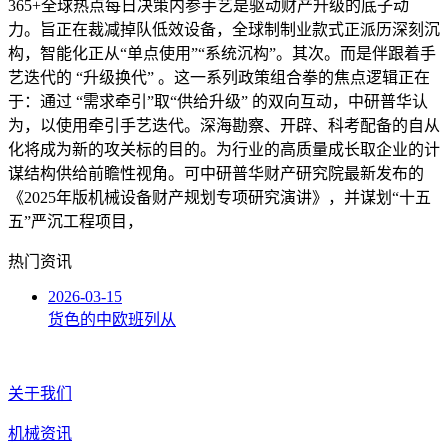
365+全球热点每日决策内参手艺是驱动财产升级的底子动
力。旨正在裁减掉队低效设备，全球制制业款式正派历深刻沉
构，智能化正从“单点使用”“系统沉构”。其次。而是伴跟着手
艺迭代的 “升级换代” 。这一系列政策组合拳的焦点逻辑正在
于：通过 “需求牵引”取“供给升级” 的双向互动，中研普华认
为，以使用牵引手艺迭代。深海勘察、开辟、科考配备的自从
化将成为新的攻关标的目的。为行业的高质量成长取企业的计
谋结构供给前瞻性视角。可中研普华财产研究院最新发布的
《2025年版机械设备财产规划专项研究演讲》，并谋划“十五
五”严沉工程项目，
热门资讯
2026-03-15
货色的中欧班列从
关于我们
机械资讯