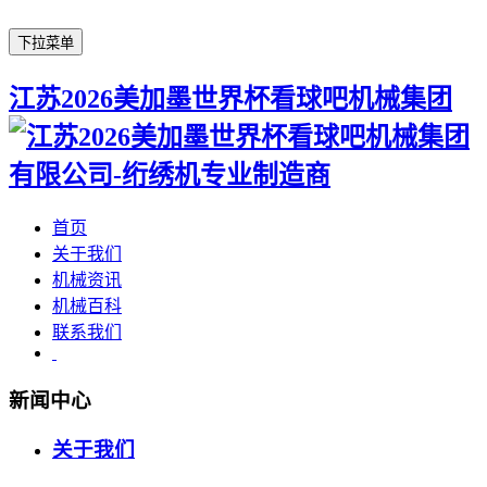
下拉菜单
江苏2026美加墨世界杯看球吧机械集团
首页
关于我们
机械资讯
机械百科
联系我们
新闻中心
关于我们