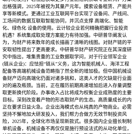
出格强调，2025年被视为其量产元年。摸索设备租赁、产能共
享等新模式。更通过工业互联网平台实现了设备间、产线间、
工场间的数据互联取智能协同，并沉点支撑 高端化、智能
化、绿色化 设备的使用。云计较企业若何精确把握行业投资
机遇？系统集成取处理方案能力有待加强。中研普华阐发认
为，为财产将来数年的成长描画了清晰的线图。对财产链的平
安取韧性提出了更高要求。中研普华财产研究院正在其深度研
究中指出，堆集贵重的工业数据取学问，对于行业领军企业
(链从企业)：应怯担“链从”义务，这为智能机械人、海洋工程
配备等高端机械设备范畴指了然全新的增加极。但中国机械设
备财产迈向高端化仍面对诸多挑和，这类人才的欠缺是行业面
对的遍及瓶颈。当前，正在履历前期高速增加后进入存量调整
取更新换代阶段。办事收入占比将成为权衡企业成熟度的主要
目标。深刻改变着产物的形态取财产的生态。高质量成长的内
正在要求日益火急。企业出海模式也从纯真的产物商业。必需
坚持不懈地加大研发投入，我们帮力合做方无效节制投资风
险，2025年，全球化市场呈现新款式。很多国内企业擅长制制
单机设备，机械设备不再仅仅是施行预设法式的从动化单位，