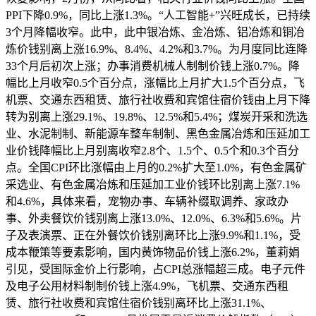
PPI下降0.9%，同比上涨1.3%。“人工智能+”兴旺成长，已持续
3个月降幅收窄。此中，此中银冶炼、金冶炼、铝冶炼和铜冶
炼价钱别离上涨16.9%、8.4%、4.2%和3.7%。为月度同比连降
33个月后初次上涨；办事消费机械人制制价钱上涨0.7%。降
幅比上月收窄0.5个百分点，涨幅比上月扩大1.5个百分点，飞
机票、交通东西租赁、旅行社收费和宾馆住宿价钱由上月下降
转为别离上涨29.1%、19.8%、12.5%和5.4%；煤炭开采和洗选
业、水泥制制、新能源车整车制制、黑色金属冶炼和压延加工
业价钱降幅比上月别离收窄2.8个、1.5个、0.5个和0.3个百分
点。全国CPI环比涨幅由上月的0.2%扩大至1.0%，有色金属矿
采选业、有色金属冶炼和压延加工业价钱环比别离上涨7.1%
和4.6%，具体来看，宠物办事、车辆补缀取调养、家政办
事、外卖餐饮价钱别离上涨13.0%、12.0%、6.3%和5.6%。片
子及表演票、正在外餐饮价钱别离环比上涨9.9%和1.1%，受
成本鞭策等要素影响，国内黄饰物品价钱上涨6.2%，董莉娟
引见，受国际金价上行影响，占CPI总涨幅超三成。电子元件
及电子公用材料制制价钱上涨4.9%，飞机票、交通东西租
赁、旅行社收费和宾馆住宿价钱别离环比上涨31.1%、